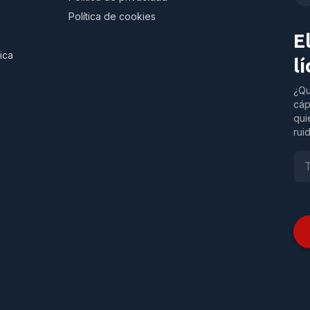
Política de cookies
E
ica
l
¿Qu
cáp
qui
rui