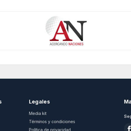
s
Legales
Ma
Media kit
Seg
Términos y condiciones
Política de privacidad