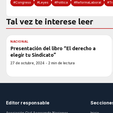
#Congreso
#Leyes
#Politica
#ReformaLaboral
#Tr
Tal vez te interese leer
NACIONAL
Presentación del libro “El derecho a
elegir tu Sindicato”
27 de octubre, 2024 - 2 min de lectura
Editor responsable
Seccione
Asociación Civil Acercando Naciones
Inicio