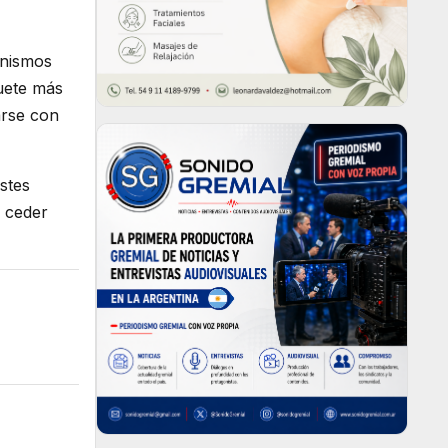
anismos
quete más
arse con
ustes
a ceder