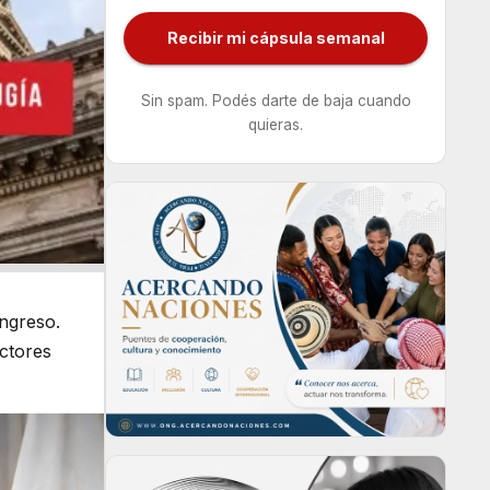
Recibir mi cápsula semanal
Sin spam. Podés darte de baja cuando
quieras.
ongreso.
actores