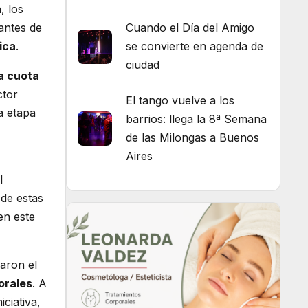
, los
antes de
Cuando el Día del Amigo
ica
.
se convierte en agenda de
ciudad
a cuota
ctor
El tango vuelve a los
a etapa
barrios: llega la 8ª Semana
de las Milongas a Buenos
Aires
l
 de estas
en este
naron el
orales
. A
ciativa,