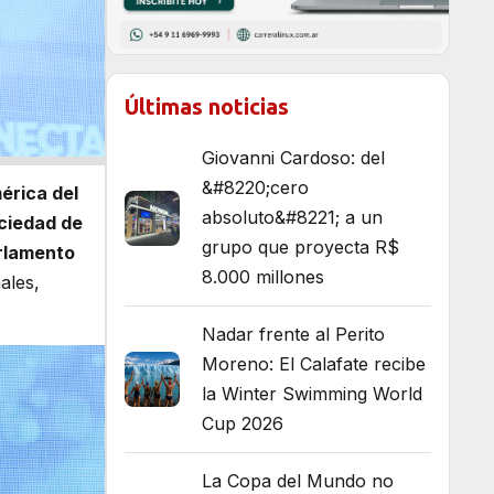
Últimas noticias
Giovanni Cardoso: del
&#8220;cero
érica del
absoluto&#8221; a un
ociedad de
grupo que proyecta R$
rlamento
8.000 millones
ales,
Nadar frente al Perito
Moreno: El Calafate recibe
la Winter Swimming World
Cup 2026
La Copa del Mundo no