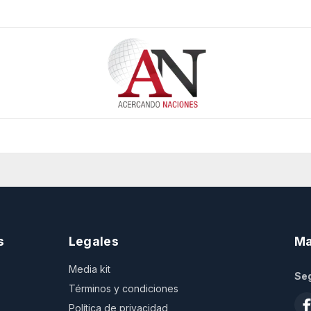
s
Legales
Ma
Media kit
Seg
Términos y condiciones
Política de privacidad