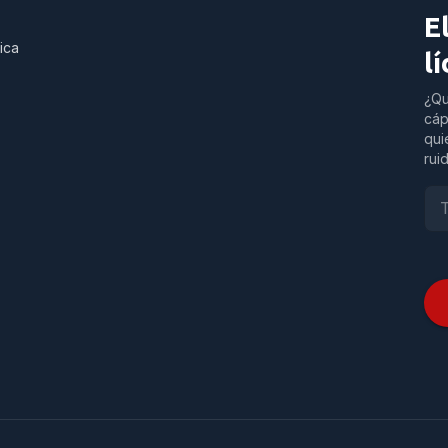
E
ica
l
¿Qu
cáp
qui
rui