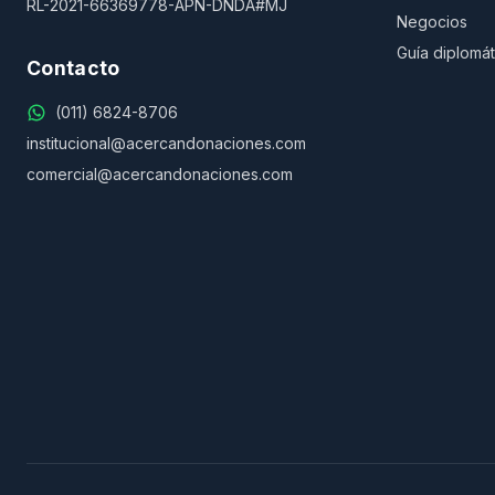
RL-2021-66369778-APN-DNDA#MJ
Negocios
Guía diplomát
Contacto
(011) 6824-8706
institucional@acercandonaciones.com
comercial@acercandonaciones.com