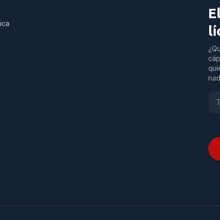
E
ica
l
¿Qu
cáp
qui
rui