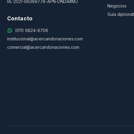
RL-2021-66369778-APN-DNDA#MJ
Negocios
Guía diplomát
Contacto
(011) 6824-8706
institucional@acercandonaciones.com
comercial@acercandonaciones.com