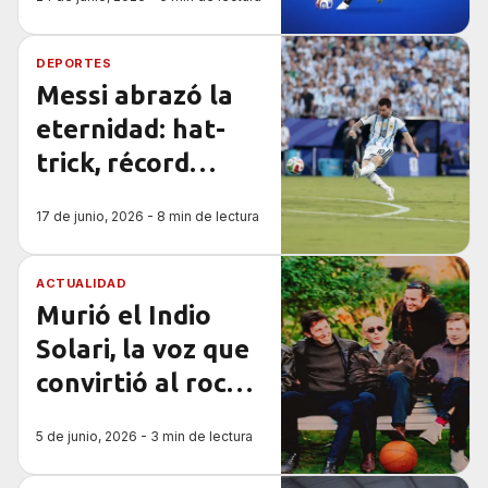
diplomacia
deportiva
DEPORTES
Messi abrazó la
eternidad: hat-
trick, récord
histórico y
17 de junio, 2026 - 8 min de lectura
Argentina vuelve
a soñar despierta
ACTUALIDAD
en el Mundial
Murió el Indio
2026
Solari, la voz que
convirtió al rock
en patrimonio
5 de junio, 2026 - 3 min de lectura
popular
argentino