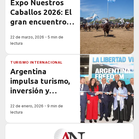
Expo Nuestros
Caballos 2026: El
gran encuentro
en La Rural
22 de marzo, 2026 - 5 min de
lectura
TURISMO INTERNACIONAL
Argentina
impulsa turismo,
inversión y
ciudades en
22 de enero, 2026 - 9 min de
FITUR
lectura