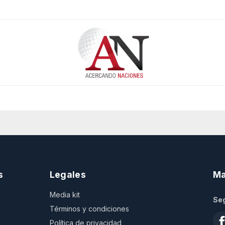
s
Legales
Ma
Media kit
Seg
Términos y condiciones
Política de privacidad