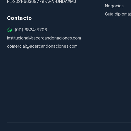
RL-2021-66369778-APN-DNDA#MJ
Negocios
Guía diplomát
Contacto
(011) 6824-8706
institucional@acercandonaciones.com
comercial@acercandonaciones.com