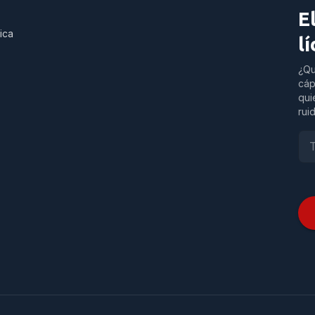
E
ica
l
¿Qu
cáp
qui
rui