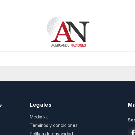
s
Legales
Ma
Media kit
Seg
Términos y condiciones
Política de privacidad