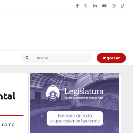
Ingresar
ntal
ta como