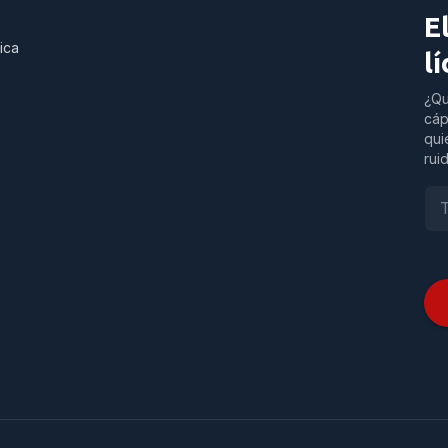
E
ica
l
¿Qu
cáp
qui
rui