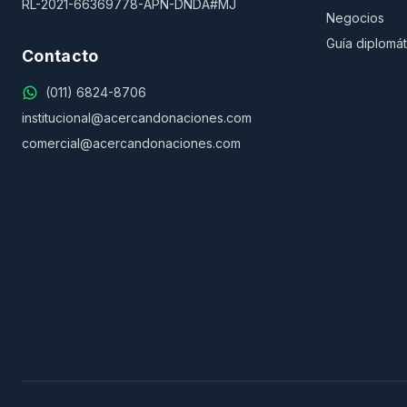
RL-2021-66369778-APN-DNDA#MJ
Negocios
Guía diplomát
Contacto
(011) 6824-8706
institucional@acercandonaciones.com
comercial@acercandonaciones.com