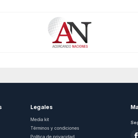
s
Legales
Ma
Media kit
Seg
Términos y condiciones
Política de privacidad