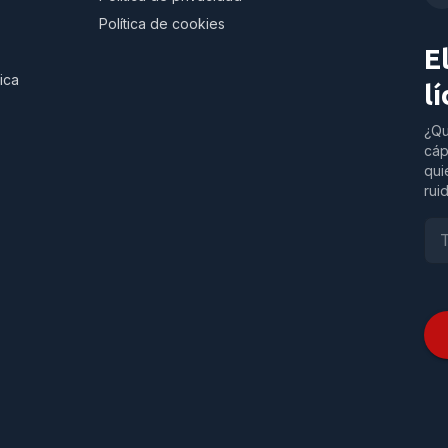
Política de cookies
E
ica
l
¿Qu
cáp
qui
rui