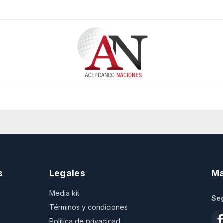
s
Legales
Ma
Media kit
Seg
Términos y condiciones
Política de privacidad