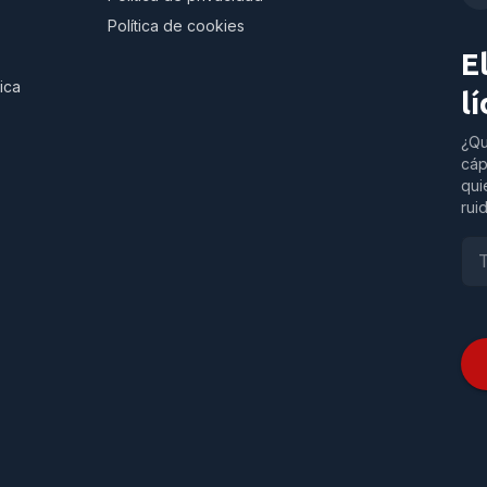
Política de cookies
E
ica
l
¿Qu
cáp
qui
rui