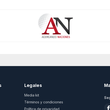
s
Legales
Ma
Media kit
Seg
Términos y condiciones
Política de privacidad