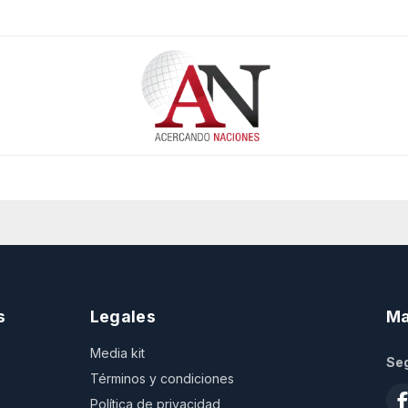
s
Legales
Ma
Media kit
Seg
Términos y condiciones
Política de privacidad