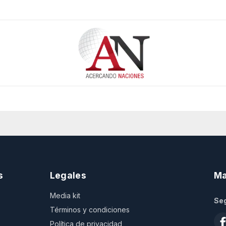
s
Legales
Ma
Media kit
Seg
Términos y condiciones
Política de privacidad