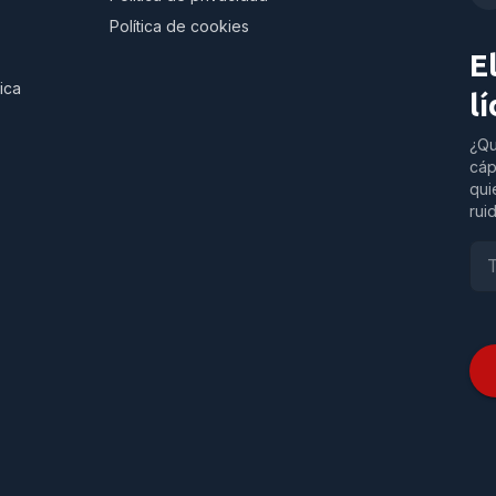
Política de cookies
E
ica
l
¿Qu
cáp
qui
rui