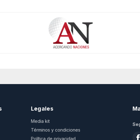
s
Legales
Ma
Media kit
Seg
Términos y condiciones
Política de privacidad