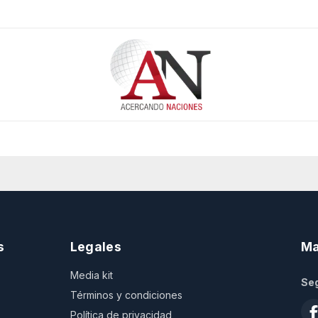
s
Legales
Ma
Media kit
Seg
Términos y condiciones
Política de privacidad