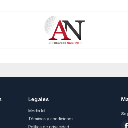
s
Legales
Ma
Media kit
Seg
Términos y condiciones
Política de privacidad