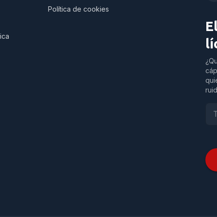
Política de cookies
E
ica
l
¿Qu
cáp
qui
rui