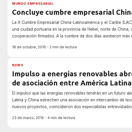
MUNDO EMPRESARIAL
Concluye cumbre empresarial Chin
La X Cumbre Empresarial China-Latinoamérica y el Caribe (LAC
una ciudad portuaria en la provincia de Hebei, norte de China
cooperación firmados. A la cumbre de dos días asistieron más 
organizaciones internacionales, departamentos de gobierno, 
18 de octubre, 2016 - 2 min de lectura
comercio y cámaras […]
NEWS
Impulso a energías renovables ab
de asociación entre América Latina
El impulso que las energías renovables tendrán en un futuro ab
Latina y China estrechen una asociación en intercambio de tec
nuevos proyectos, coincidieron dos especialistas entrevistado
están muy interesadas en desarrollar energías renovables, sob
23 de marzo, 2016 - 4 min de lectura
compromisos […]