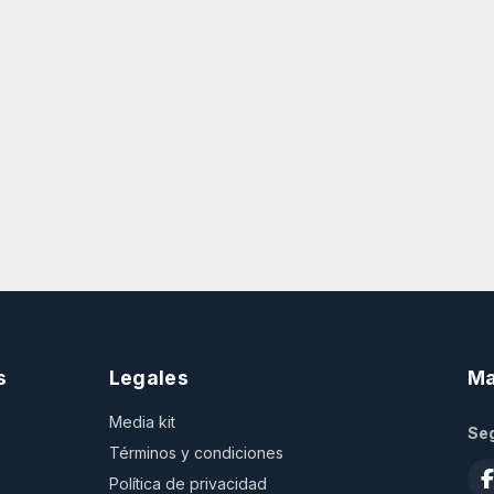
s
Legales
Ma
Media kit
Seg
Términos y condiciones
Política de privacidad