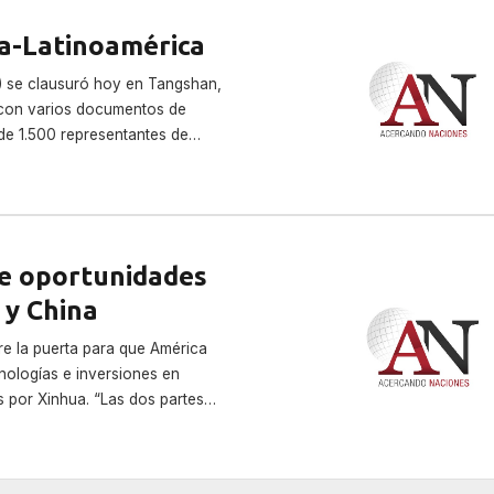
a-Latinoamérica
) se clausuró hoy en Tangshan,
, con varios documentos de
de 1.500 representantes de
agencias de promoción de
re oportunidades
 y China
re la puerta para que América
nologías e inversiones en
s por Xinhua. “Las dos partes
re todo en el marco de los