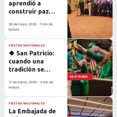
de Tutankamón
aprendió a
construir paz
después de la
28 de mayo, 2026 - 7 min de
guerra
lectura
FIESTAS NACIONALES
🍀 San Patricio:
cuando una
tradición se
convierte en
17 de marzo, 2026 - 3 min de
diplomacia
lectura
cultural
FIESTAS NACIONALES
La Embajada de