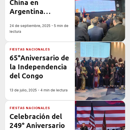
China en
Argentina
celebró el 76º
24 de septiembre, 2025 - 5 min de
aniversario de la
lectura
República
Popular China
FIESTAS NACIONALES
65°Aniversario de
la Independencia
del Congo
13 de julio, 2025 - 4 min de lectura
FIESTAS NACIONALES
Celebración del
249° Aniversario