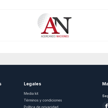
s
Legales
Ma
Media kit
Seg
Términos y condiciones
Política de privacidad