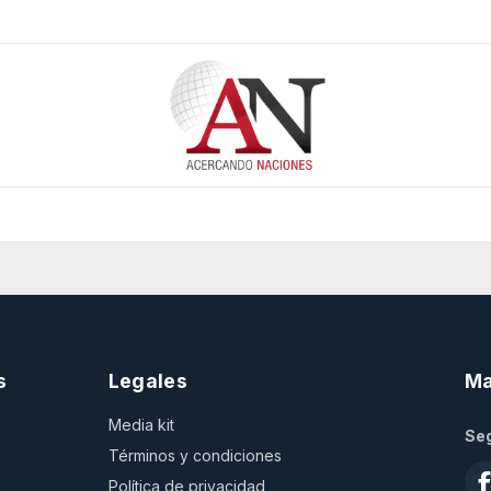
s
Legales
Ma
Media kit
Seg
Términos y condiciones
Política de privacidad