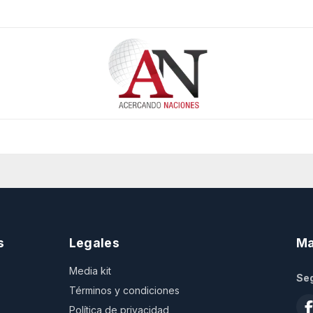
s
Legales
Ma
Media kit
Seg
Términos y condiciones
Política de privacidad