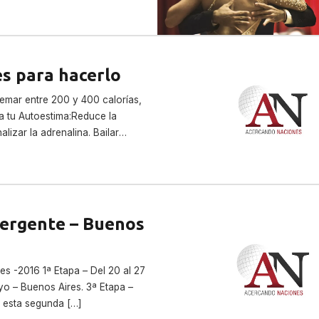
es para hacerlo
uemar entre 200 y 400 calorías,
ra tu Autoestima:Reduce la
izar la adrenalina. Bailar
mergente – Buenos
es -2016 1ª Etapa – Del 20 al 27
ayo – Buenos Aires. 3ª Etapa –
n esta segunda […]