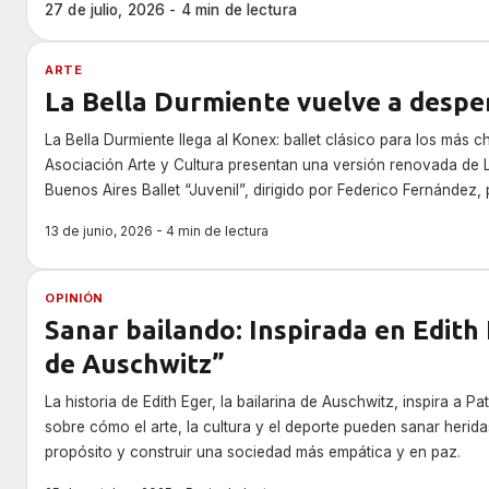
27 de julio, 2026 - 4 min de lectura
ARTE
La Bella Durmiente vuelve a despe
La Bella Durmiente llega al Konex: ballet clásico para los más 
Asociación Arte y Cultura presentan una versión renovada de L
Buenos Aires Ballet “Juvenil”, dirigido por Federico Fernández, 
Con música de Tchaikovsky y coreografía de Emanuel Abruzzo
13 de junio, 2026 - 4 min de lectura
relato en un lenguaje pensado especialmente para niños. Solo 
domingos a las 11 hs. en la Ciudad Cultural Konex — Temporad
OPINIÓN
Sanar bailando: Inspirada en Edith E
de Auschwitz”
La historia de Edith Eger, la bailarina de Auschwitz, inspira a Pat
sobre cómo el arte, la cultura y el deporte pueden sanar herida
propósito y construir una sociedad más empática y en paz.