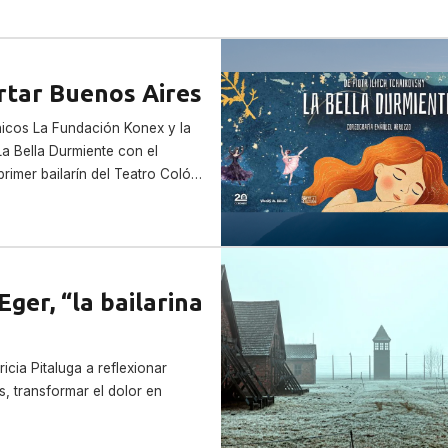
rtar Buenos Aires
chicos La Fundación Konex y la
a Bella Durmiente con el
primer bailarín del Teatro Colón.
, la obra combina danza y
12 funciones, todos los
a 2026.
ger, “la bailarina
ricia Pitaluga a reflexionar
s, transformar el dolor en