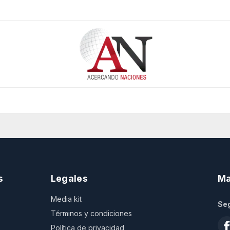
s
Legales
Ma
Media kit
Seg
Términos y condiciones
Política de privacidad