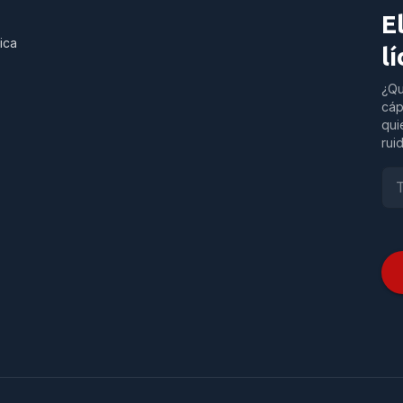
E
ica
l
¿Qu
cáp
qui
rui