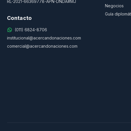
RL-2021-66369778-APN-DNDA#MJ
Negocios
Guía diplomát
Contacto
(011) 6824-8706
institucional@acercandonaciones.com
comercial@acercandonaciones.com