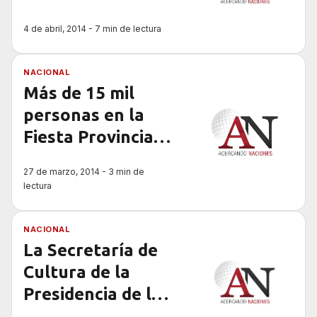
4 de abril, 2014 - 7 min de lectura
NACIONAL
Más de 15 mil
personas en la
Fiesta Provincial
de la Vendimia en
27 de marzo, 2014 - 3 min de
Tornquist
lectura
NACIONAL
La Secretaría de
Cultura de la
Presidencia de la
Nación, en la