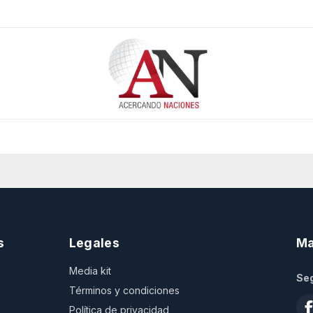
s
Legales
Ma
Media kit
Seg
Términos y condiciones
Política de privacidad