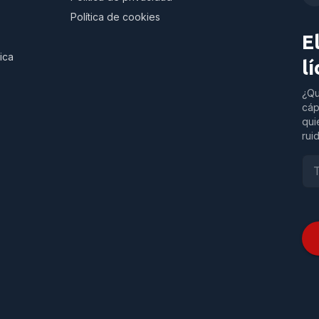
Política de cookies
E
ica
l
¿Qu
cáp
qui
rui