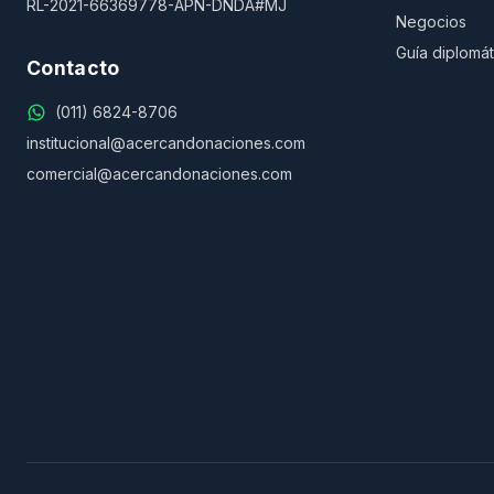
RL-2021-66369778-APN-DNDA#MJ
Negocios
Guía diplomát
Contacto
(011) 6824-8706
institucional@acercandonaciones.com
comercial@acercandonaciones.com