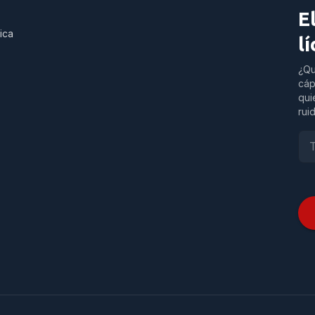
E
ica
l
¿Qu
cáp
qui
rui