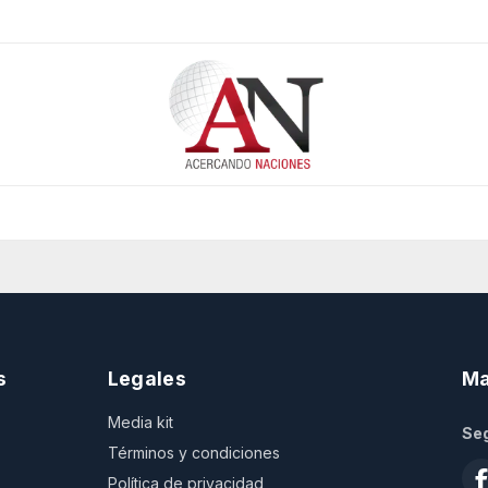
s
Legales
Ma
Media kit
Seg
Términos y condiciones
Política de privacidad