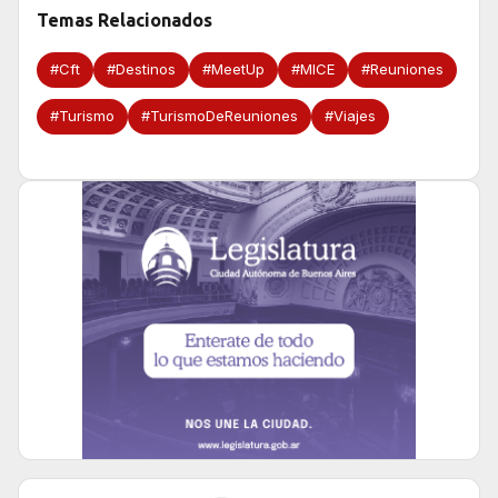
Temas Relacionados
#Cft
#Destinos
#MeetUp
#MICE
#Reuniones
#Turismo
#TurismoDeReuniones
#Viajes