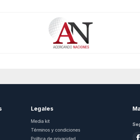
s
Legales
Ma
Media kit
Seg
Términos y condiciones
Política de privacidad