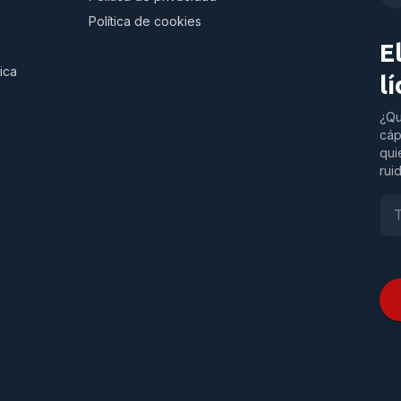
Política de cookies
E
ica
l
¿Qu
cáp
qui
rui