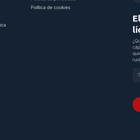
Política de cookies
E
ica
l
¿Qu
cáp
qui
rui