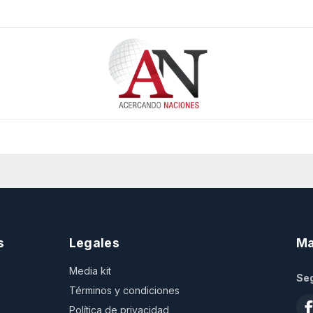
s
Legales
Ma
Media kit
Seg
Términos y condiciones
Política de privacidad