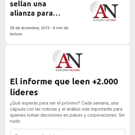
basada en
sellan una
alianza para
‘blockchain’ entre
sumar nuevos
28 de diciembre, 2013 - 6 min de
Europa y
negocios en la
lectura
plaza financiera
Latinoamérica
El informe que leen +2.000
líderes
¿Qué esperás para ser el próximo? Cada semana, una
cápsula con las noticias y el análisis más importante para
quienes toman decisiones en países y corporaciones. Sin
ruido.