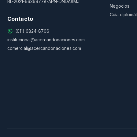
RL-2021-66369778-APN-DNDA#MJ
Negocios
Guía diplomát
Contacto
(011) 6824-8706
institucional@acercandonaciones.com
comercial@acercandonaciones.com