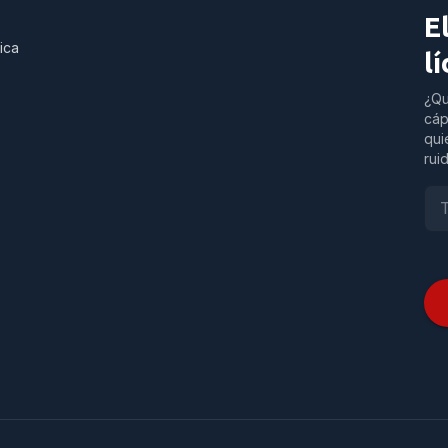
E
ica
l
¿Qu
cáp
qui
rui