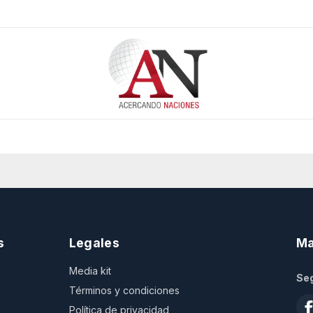
s
Legales
Ma
Media kit
Seg
Términos y condiciones
Política de privacidad