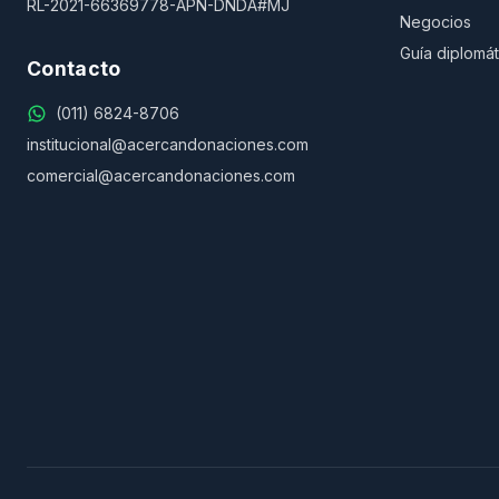
RL-2021-66369778-APN-DNDA#MJ
Negocios
Guía diplomát
Contacto
(011) 6824-8706
institucional@acercandonaciones.com
comercial@acercandonaciones.com