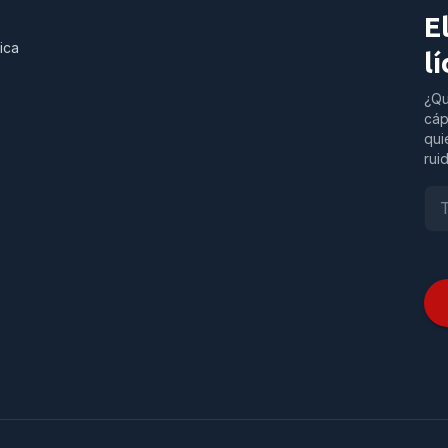
E
ica
l
¿Qu
cáp
qui
rui