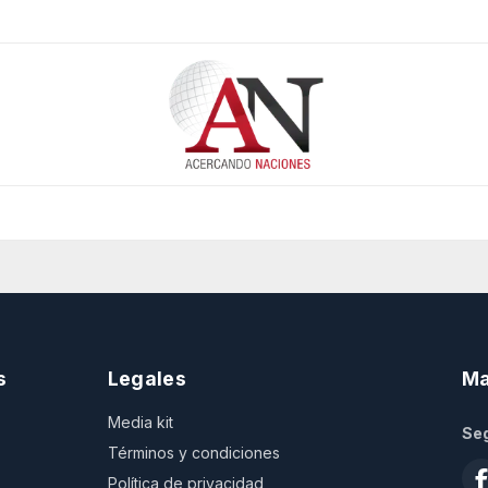
s
Legales
Ma
Media kit
Seg
Términos y condiciones
Política de privacidad