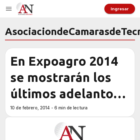
Ingresar
AsociaciondeCamarasdeTecn
En Expoagro 2014
se mostrarán los
últimos adelantos
en tecnología
10 de febrero, 2014 - 6 min de lectura
agropecuaria