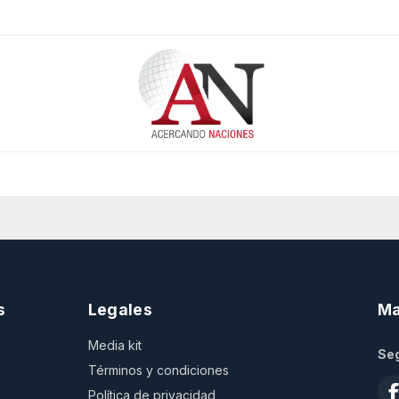
s
Legales
Ma
Media kit
Seg
Términos y condiciones
Política de privacidad