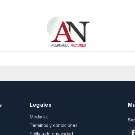
s
Legales
Ma
Media kit
Seg
Términos y condiciones
Política de privacidad