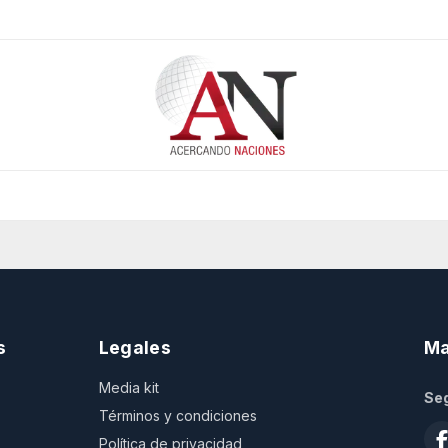
s
Legales
Ma
Media kit
Seg
Términos y condiciones
Política de privacidad