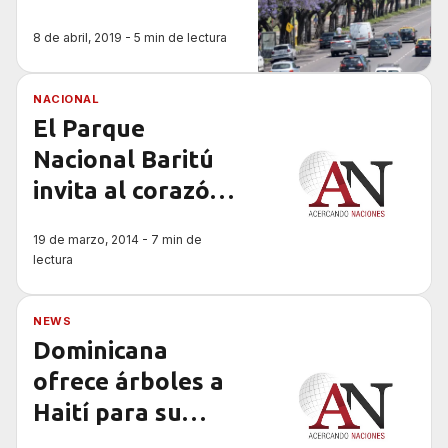
arbolado urbano
8 de abril, 2019 - 5 min de lectura
NACIONAL
El Parque
Nacional Baritú
invita al corazón
de las yungas de
19 de marzo, 2014 - 7 min de
Salta
lectura
NEWS
Dominicana
ofrece árboles a
Haití para su
reforestación