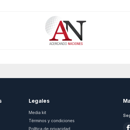
s
Legales
Ma
Media kit
Seg
Términos y condiciones
Política de privacidad