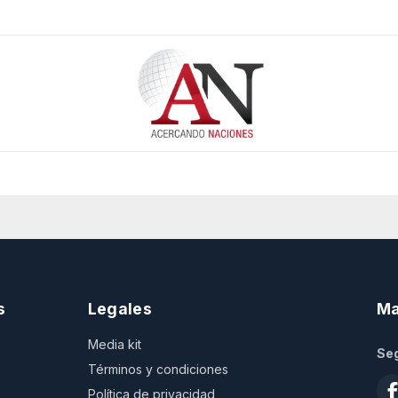
s
Legales
Ma
Media kit
Seg
Términos y condiciones
Política de privacidad