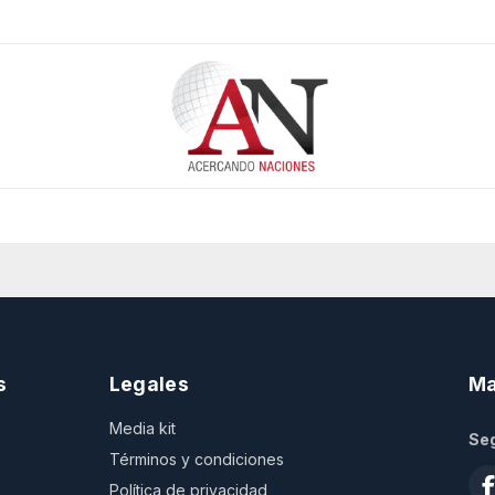
s
Legales
Ma
Media kit
Seg
Términos y condiciones
Política de privacidad