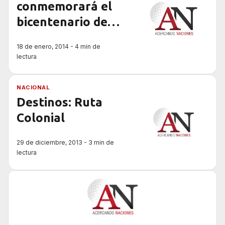
conmemorará el
bicentenario del
encuentro entre
18 de enero, 2014 - 4 min de
San Martín y
lectura
Belgrano
NACIONAL
Destinos: Ruta
Colonial
29 de diciembre, 2013 - 3 min de
lectura