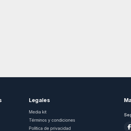
s
Legales
Ma
Media kit
Seg
Términos y condiciones
Política de privacidad