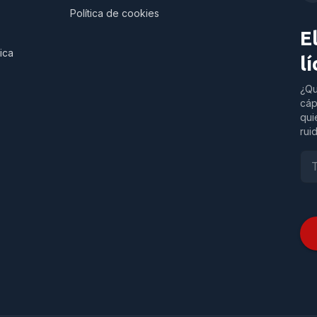
Política de cookies
E
ica
l
¿Qu
cáp
qui
rui